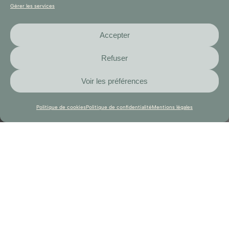
Gérer les services
Accepter
Refuser
Voir les préférences
Politique de cookies
Politique de confidentialité
Mentions légales
Bienvenue !
Je m’appelle Céline et je suis ici pour vous